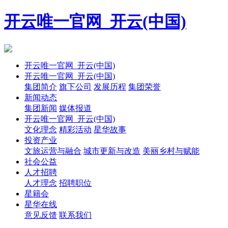
开云唯一官网_开云(中国)
开云唯一官网_开云(中国)
开云唯一官网_开云(中国)
集团简介
旗下公司
发展历程
集团荣誉
新闻动态
集团新闻
媒体报道
开云唯一官网_开云(中国)
文化理念
精彩活动
星华故事
投资产业
文旅运营与融合
城市更新与改造
美丽乡村与赋能
社会公益
人才招聘
人才理念
招聘职位
星籍会
星华在线
意见反馈
联系我们