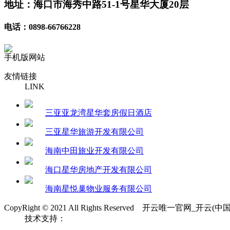
地址：海口市海秀中路51-1号星华大厦20层
电话：0898-66766228
手机版网站
友情链接
LINK
三亚亚龙湾星华套房假日酒店
三亚星华旅游开发有限公司
海南中田旅业开发有限公司
海口星华房地产开发有限公司
海南星悦巢物业服务有限公司
CopyRight © 2021 All Rights Reserved 开云唯一官网_开云(
技术支持：