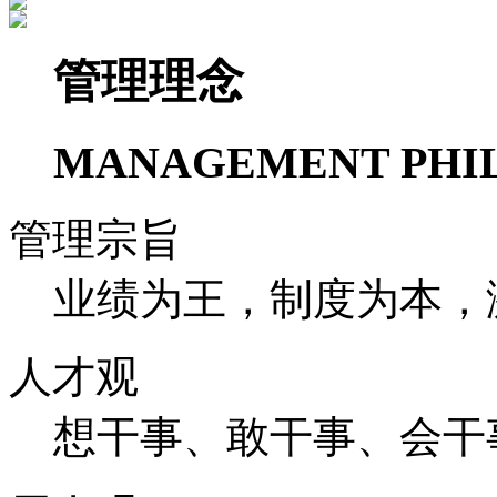
管理理念
MANAGEMENT PHI
管理宗旨
业绩为王，制度为本，
人才观
想干事、敢干事、会干