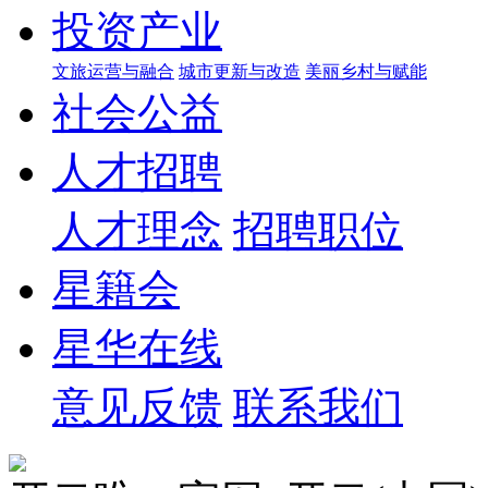
投资产业
文旅运营与融合
城市更新与改造
美丽乡村与赋能
社会公益
人才招聘
人才理念
招聘职位
星籍会
星华在线
意见反馈
联系我们