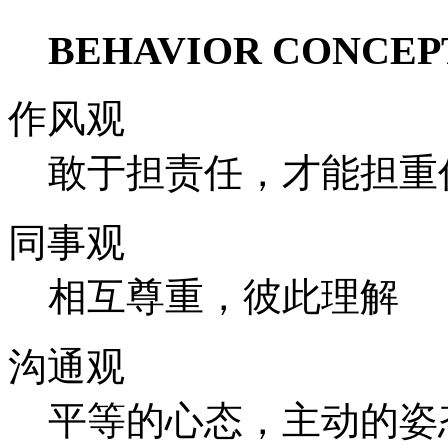
BEHAVIOR CONCEP
作风观
敢于担责任，才能担重
同事观
相互尊重，彼此理解
沟通观
平等的心态，主动的姿