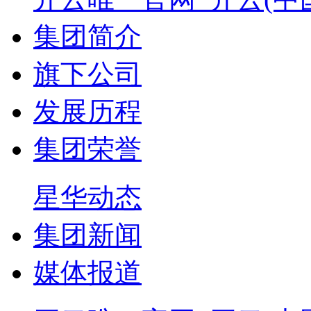
集团简介
旗下公司
发展历程
集团荣誉
星华动态
集团新闻
媒体报道