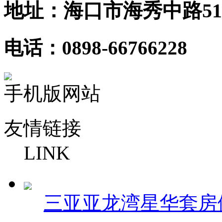
地址：海口市海秀中路51
电话：0898-66766228
手机版网站
友情链接
LINK
三亚亚龙湾星华套房